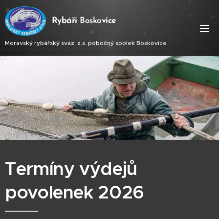
Ry
báři
Bosko
vice
Moravský rybářský svaz, z.s. pobočný spolek Boskovice
Termíny výdejů
povolenek 2026