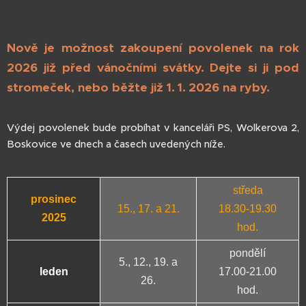
Nově je možnost zakoupení povolenek na rok
2026 již před vánočními svátky
. Dejte si ji pod
stromeček, nebo běžte již 1.
1.
2026 na ryby.
Výdej povolenek bude probíhat v kanceláři PS, Wolkerova 2,
Boskovice ve dnech a časech uvedených níže.
středa
prosinec
15., 17. a 21.
18.30-19.30
2025
hod.
pondělí
5., 12., 19. a
leden
17.00-21.00
26.
hod.