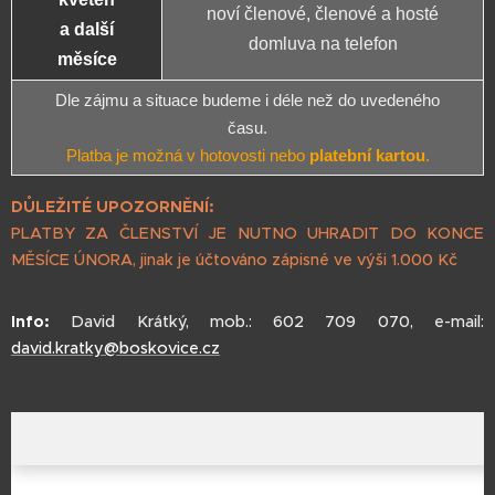
noví členové, členové a hosté
a další
domluva na telefon
měsíce
Dle zájmu a situace budeme i déle než do uvedeného
času.
Platba je možná v hotovosti nebo
platební kartou
.
DŮLEŽITÉ UPOZORNĚNÍ:
PLATBY ZA ČLENSTVÍ JE NUTNO UHRADIT DO KONCE
MĚSÍCE ÚNORA, jinak je účtováno zápisné ve výši 1.000 Kč
Info:
David Krátký, mob.: 602 709 070, e-mail:
david.kratky@boskovice.cz