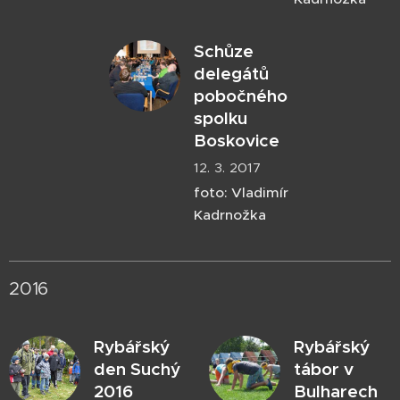
Schůze
delegátů
pobočného
spolku
Boskovice
12. 3. 2017
foto: Vladimír
Kadrnožka
2016
Rybářský
Rybářský
den Suchý
tábor v
2016
Bulharech