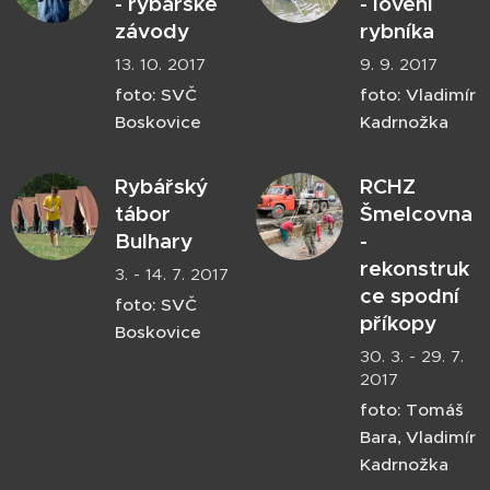
- rybářské
- lovení
závody
rybníka
13. 10. 2017
9. 9. 2017
foto: SVČ
foto: Vladimír
Boskovice
Kadrnožka
Rybářský
RCHZ
tábor
Šmelcovna
Bulhary
-
rekonstruk
3. - 14. 7. 2017
ce spodní
foto: SVČ
příkopy
Boskovice
30. 3. - 29. 7.
2017
foto: Tomáš
Bara, Vladimír
Kadrnožka