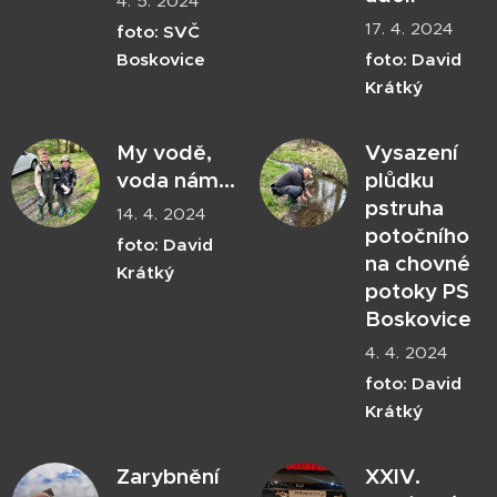
4. 5. 2024
17. 4. 2024
foto: SVČ
Boskovice
foto: David
Krátký
My vodě,
Vysazení
voda nám...
plůdku
pstruha
14. 4. 2024
potočního
foto: David
na chovné
Krátký
potoky PS
Boskovice
4. 4. 2024
foto: David
Krátký
Zarybnění
XXIV.