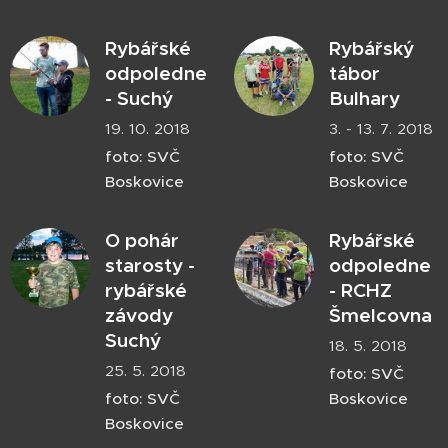
Rybářské
Rybářský
odpoledne
tábor
- Suchý
Bulhary
19. 10. 2018
3. - 13. 7. 2018
foto: SVČ
foto: SVČ
Boskovice
Boskovice
O pohár
Rybářské
starosty -
odpoledne
rybářské
- RCHZ
závody
Šmelcovna
Suchý
18. 5. 2018
25. 5. 2018
foto: SVČ
foto: SVČ
Boskovice
Boskovice