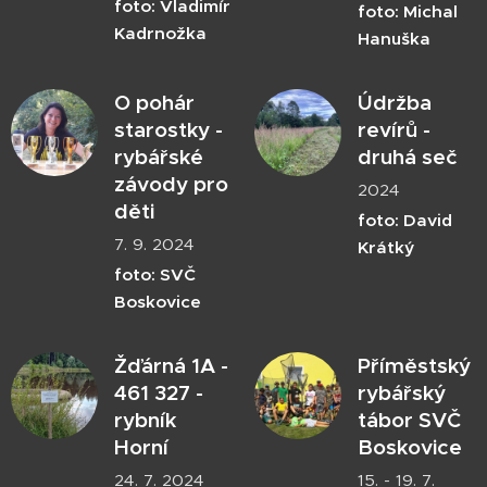
foto: Vladimír
foto: Michal
Kadrnožka
Hanuška
O pohár
Údržba
starostky -
revírů -
rybářské
druhá seč
závody pro
2024
děti
foto: David
7. 9. 2024
Krátký
foto: SVČ
Boskovice
Žďárná 1A -
Příměstský
461 327 -
rybářský
rybník
tábor SVČ
Horní
Boskovice
24. 7. 2024
15. - 19. 7.