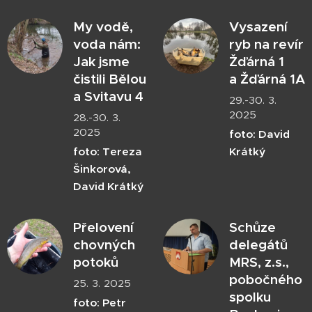
My vodě,
Vysazení
voda nám:
ryb na revír
Jak jsme
Žďárná 1
čistili Bělou
a Žďárná 1A
a Svitavu 4
29.-30. 3.
2025
28.-30. 3.
2025
foto: David
foto: Tereza
Krátký
Šinkorová,
David Krátký
Přelovení
Schůze
chovných
delegátů
potoků
MRS, z.s.,
pobočného
25. 3. 2025
spolku
foto: Petr