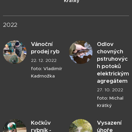
Krátký
2022
Vánoční
Odlov
prodej ryb
chovných
pstruhovýc
22. 12. 2022
h potoků
foto: Vladimír
elektrickým
Kadrnožka
agregátem
27. 10. 2022
foto: Michal
Krátký
Kočkův
Vysazení
rybník -
úhoře