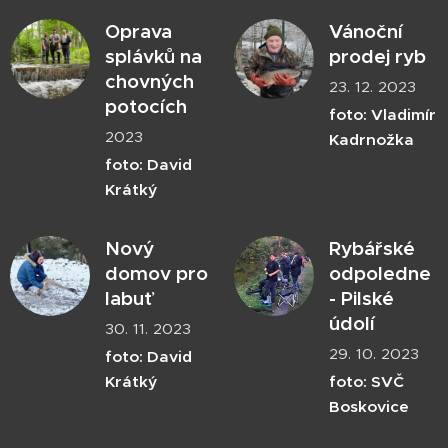
Oprava
Vánoční
splávků na
prodej ryb
chovných
23. 12. 2023
potocích
foto: Vladimír
2023
Kadrnožka
foto: David
Krátký
Nový
Rybářské
domov pro
odpoledne
labuť
- Pilské
údolí
30. 11. 2023
29. 10. 2023
foto: David
Krátký
foto: SVČ
Boskovice