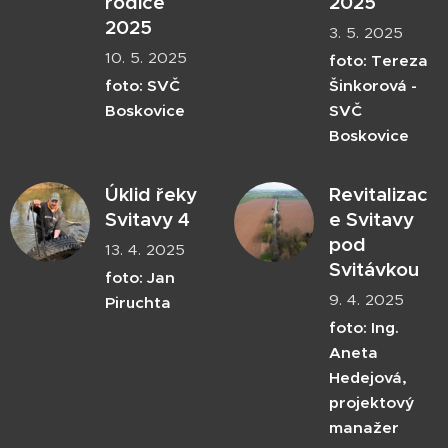
rodiče
2025
2025
3. 5. 2025
10. 5. 2025
foto: Tereza
foto: SVČ
Šinkorová -
Boskovice
SVČ
Boskovice
Úklid řeky
Revitalizac
Svitavy 4
e Svitavy
pod
13. 4. 2025
Svitávkou
foto: Jan
9. 4. 2025
Piruchta
foto: Ing.
Aneta
Hedejová,
projektový
manažer