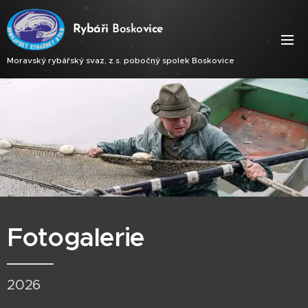
Ry
báři
Bosko
vice
Moravský rybářský svaz, z.s. pobočný spolek Boskovice
Fotogalerie
2026