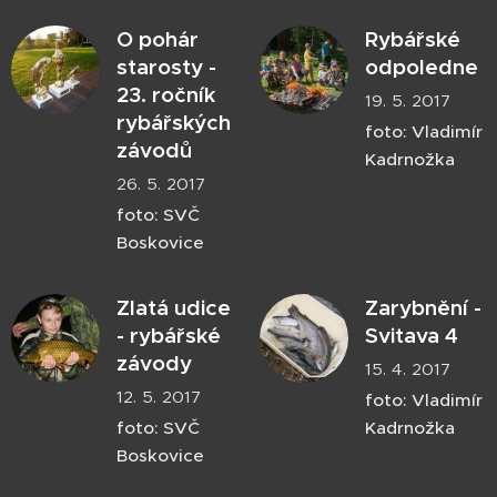
O pohár
Rybářské
starosty -
odpoledne
23. ročník
19. 5. 2017
rybářských
foto: Vladimír
závodů
Kadrnožka
26. 5. 2017
foto: SVČ
Boskovice
Zlatá udice
Zarybnění -
- rybářské
Svitava 4
závody
15. 4. 2017
12. 5. 2017
foto: Vladimír
foto: SVČ
Kadrnožka
Boskovice