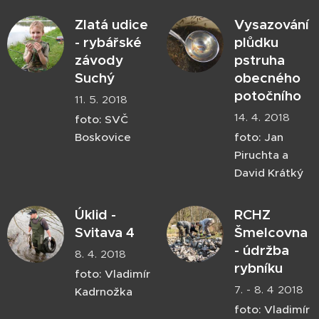
Zlatá udice
Vysazování
- rybářské
plůdku
závody
pstruha
Suchý
obecného
potočního
11. 5. 2018
14. 4. 2018
foto: SVČ
Boskovice
foto: Jan
Piruchta a
David Krátký
Úklid -
RCHZ
Svitava 4
Šmelcovna
- údržba
8. 4. 2018
rybníku
foto: Vladimír
7. - 8. 4 2018
Kadrnožka
foto: Vladimír