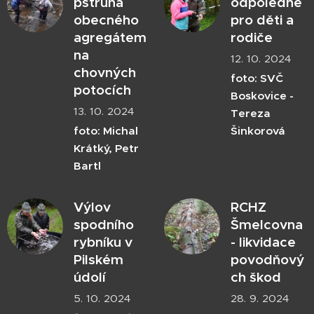
pstruha
odpoledne
obecného
pro děti a
agregátem
rodiče
na
12. 10. 2024
chovných
foto: SVČ
potocích
Boskovice -
13. 10. 2024
Tereza
foto: Michal
Šinkorová
Krátký, Petr
Bartl
Výlov
RCHZ
spodního
Šmelcovna
rybníku v
- likvidace
Pilském
povodňový
údolí
ch škod
5. 10. 2024
28. 9. 2024