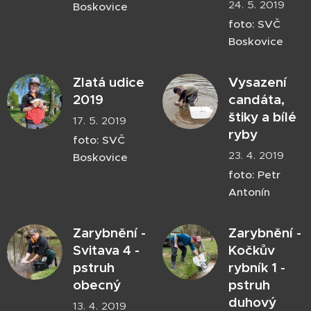
24. 5. 2019
Boskovice
foto: SVČ
Boskovice
Zlatá udice
Vysazení
2019
candáta,
štiky a bílé
17. 5. 2019
ryby
foto: SVČ
23. 4. 2019
Boskovice
foto: Petr
Antonín
Zarybnění -
Zarybnění -
Svitava 4 -
Kočkův
pstruh
rybník 1 -
obecný
pstruh
duhový
13. 4. 2019