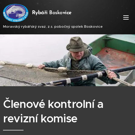
Ry
báři
Bosko
vice
Moravský rybářský svaz, z.s. pobočný spolek Boskovice
Členové kontrolní a
revizní komise