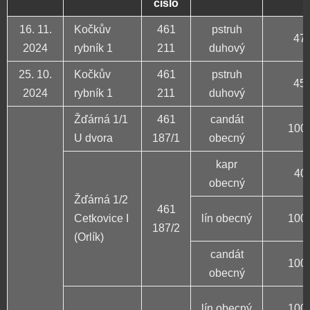
číslo
16. 11.
Kočkův
461
pstruh
47 
2024
rybník 1
211
duhový
25. 10.
Kočkův
461
pstruh
45 
2024
rybník 1
211
duhový
Žďárná 1/1
461
candát
100 
U dvora
187/1
obecný
kapr
40 
obecný
Žďárná 1/2
461
Cetkovice I
lín obecný
100 
187/2
(Orlík)
candát
100 
obecný
lín obecný
100 