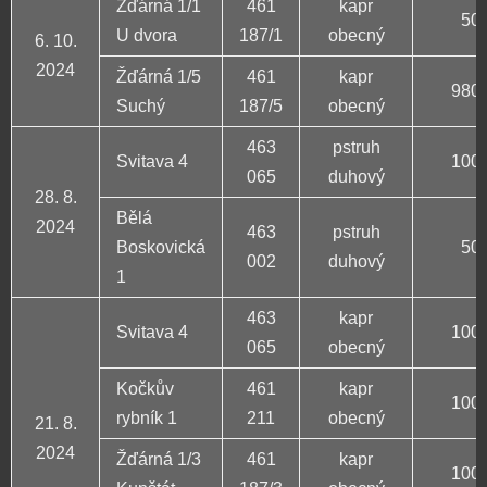
Žďárná 1/1
461
kapr
50 
U dvora
187/1
obecný
6. 10.
2024
Žďárná 1/5
461
kapr
980 
Suchý
187/5
obecný
463
pstruh
Svitava 4
100 
065
duhový
28. 8.
Bělá
2024
463
pstruh
Boskovická
50 
002
duhový
1
463
kapr
Svitava 4
100 
065
obecný
Kočkův
461
kapr
100 
rybník 1
211
obecný
21. 8.
2024
Žďárná 1/3
461
kapr
100 