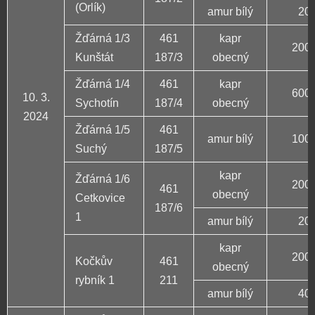
(Orlík)
amur bílý
20 
Žďárná 1/3
461
kapr
200 
Kunštát
187/3
obecný
Žďárná 1/4
461
kapr
600 
10. 3.
Sychotín
187/4
obecný
2024
Žďárná 1/5
461
amur bílý
100 
Suchý
187/5
kapr
Žďárná 1/6
200 
461
obecný
Cetkovice
187/6
1
amur bílý
20 
kapr
200 
Kočkův
461
obecný
rybník 1
211
amur bílý
40 