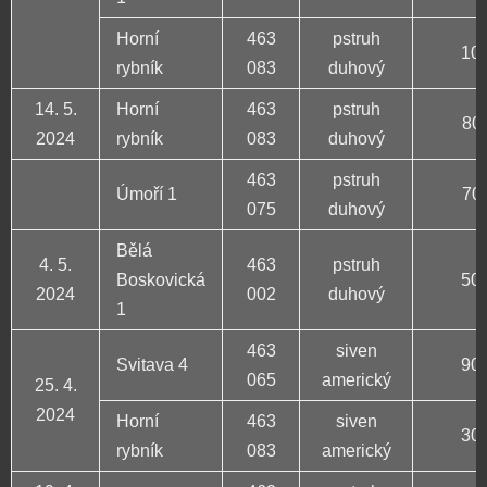
Horní
463
pstruh
10 
rybník
083
duhový
14. 5.
Horní
463
pstruh
80 
2024
rybník
083
duhový
463
pstruh
Úmoří 1
70 
075
duhový
Bělá
4. 5.
463
pstruh
Boskovická
50 
2024
002
duhový
1
463
siven
Svitava 4
90 
065
americký
25. 4.
2024
Horní
463
siven
30 
rybník
083
americký