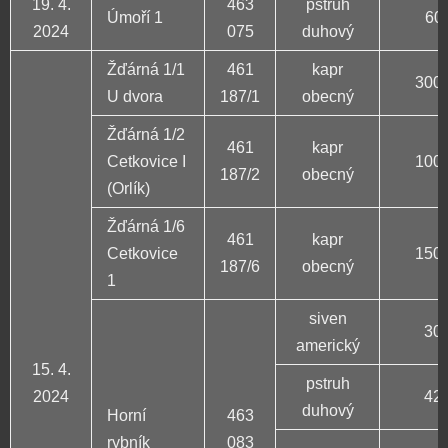
19. 4.
463
pstruh
Úmoří 1
60 
2024
075
duhový
Žďárná 1/1
461
kapr
300 
U dvora
187/1
obecný
Žďárná 1/2
461
kapr
Cetkovice I
100 
187/2
obecný
(Orlík)
Žďárná 1/6
461
kapr
Cetkovice
150 
187/6
obecný
1
siven
30 
americký
15. 4.
pstruh
2024
42 
duhový
Horní
463
rybník
083