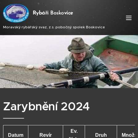
Ry
báři
Bosko
vice
Moravský rybářský svaz, z.s. pobočný spolek Boskovice
Zarybnění 2024
Ev.
Datum
Revír
Druh
Množst