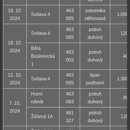
19. 10.
463
ostroretka
Svitava 4
1.000 
2024
065
stěhovavá
463
pstruh
Svitava 4
120 
065
duhový
18. 10.
Bělá
2024
463
pstruh
Boskovická
40 
002
duhový
1
12. 10.
463
lipan
Svitava 4
1.300 
2024
065
podhorní
Horní
463
pstruh
80 
rybník
083
duhový
7. 10.
2024
461
pstruh
Žďárná 1A
120 
327
duhový