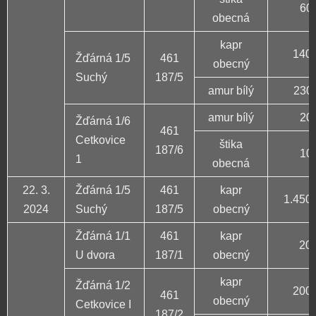
60 
obecná
kapr
140 
Žďárná 1/5
461
obecný
Suchý
187/5
amur bílý
230 
amur bílý
20 
Žďárná 1/6
461
Cetkovice
štika
187/6
10 
1
obecná
22. 3.
Žďárná 1/5
461
kapr
1.450 
2024
Suchý
187/5
obecný
Žďárná 1/1
461
kapr
20 
U dvora
187/1
obecný
kapr
Žďárná 1/2
200 
461
obecný
Cetkovice I
187/2