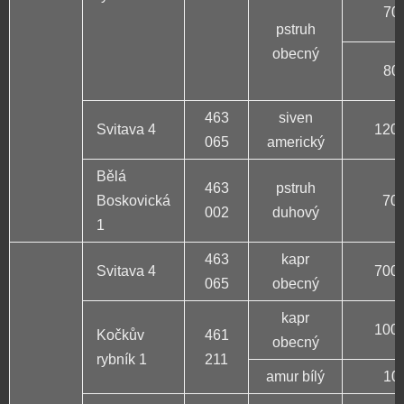
70 
pstruh
obecný
80 
463
siven
Svitava 4
120 
065
americký
Bělá
463
pstruh
Boskovická
70 
002
duhový
1
463
kapr
Svitava 4
700 
065
obecný
kapr
100 
Kočkův
461
obecný
rybník 1
211
amur bílý
10 