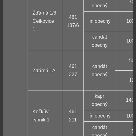
75 
obecný
Žďárná 1/6
461
Cetkovice
lín obecný
100 
187/6
1
candát
100 
obecný
50 
461
candát
Žďárná 1A
327
obecný
10 
kapr
140 
obecný
Kočkův
461
lín obecný
100 
rybník 1
211
candát
5
obecný