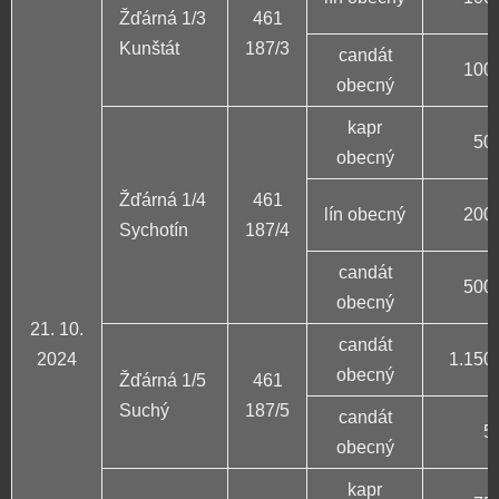
Žďárná 1/3
461
Kunštát
187/3
candát
100 
obecný
kapr
50 
obecný
Žďárná 1/4
461
lín obecný
200 
Sychotín
187/4
candát
500 
obecný
21. 10.
candát
2024
1.150 
obecný
Žďárná 1/5
461
Suchý
187/5
candát
5
obecný
kapr