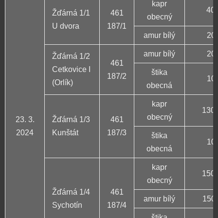
kapr
40 
Žďárná 1/1
461
obecný
U dvora
187/1
amur bílý
20 
amur bílý
20 
Žďárná 1/2
461
Cetkovice I
štika
187/2
10 
(Orlík)
obecná
kapr
130 
obecný
23. 3.
Žďárná 1/3
461
2024
Kunštát
187/3
štika
10 
obecná
kapr
150 
obecný
Žďárná 1/4
461
amur bílý
150 
Sychotín
187/4
štika