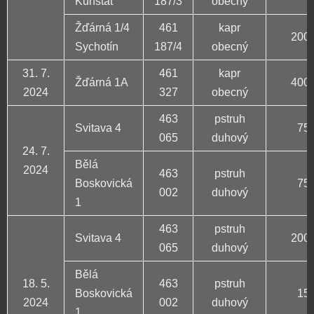
Kunštát
187/3
obecný
Žďárná 1/4
461
kapr
200 
Sychotín
187/4
obecný
31. 7.
461
kapr
Žďárná 1A
400 
2024
327
obecný
463
pstruh
Svitava 4
75 
065
duhový
24. 7.
Bělá
2024
463
pstruh
Boskovická
75 
002
duhový
1
463
pstruh
Svitava 4
200 
065
duhový
Bělá
18. 5.
463
pstruh
Boskovická
15 
2024
002
duhový
1