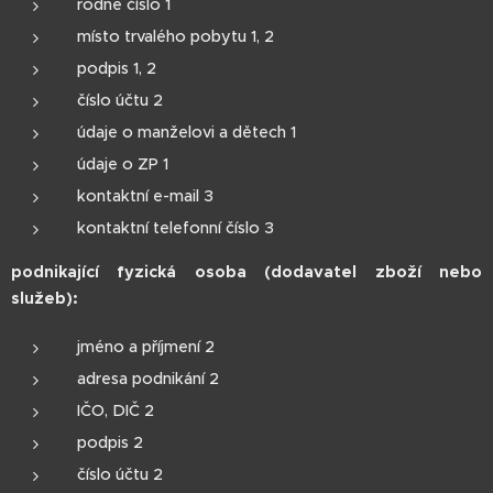
rodné číslo 1
místo trvalého pobytu 1, 2
podpis 1, 2
číslo účtu 2
údaje o manželovi a dětech 1
údaje o ZP 1
kontaktní e-mail 3
kontaktní telefonní číslo 3
podnikající fyzická osoba (dodavatel zboží nebo
služeb):
jméno a příjmení 2
adresa podnikání 2
IČO, DIČ 2
podpis 2
číslo účtu 2