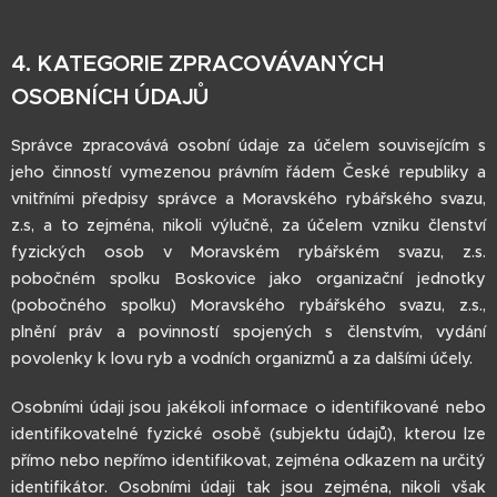
4. KATEGORIE ZPRACOVÁVANÝCH
OSOBNÍCH ÚDAJŮ
Správce zpracovává osobní údaje za účelem souvisejícím s
jeho činností vymezenou právním řádem České republiky a
vnitřními předpisy správce a Moravského rybářského svazu,
z.s, a to zejména, nikoli výlučně, za účelem vzniku členství
fyzických osob v Moravském rybářském svazu, z.s.
pobočném spolku Boskovice jako organizační jednotky
(pobočného spolku) Moravského rybářského svazu, z.s.,
plnění práv a povinností spojených s členstvím, vydání
povolenky k lovu ryb a vodních organizmů a za dalšími účely.
Osobními údaji jsou jakékoli informace o identifikované nebo
identifikovatelné fyzické osobě (subjektu údajů), kterou lze
přímo nebo nepřímo identifikovat, zejména odkazem na určitý
identifikátor. Osobními údaji tak jsou zejména, nikoli však