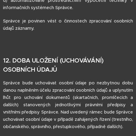
d) automatizovaně prostřednictvím výpočetní techniky v
informačních systémech Správce.
Správce je povinen vést o činnostech zpracování osobních
údajů záznamy.
12. DOBA ULOŽENÍ (UCHOVÁVÁNÍ)
OSOBNÍCH ÚDAJŮ
Správce bude uchovávat osobní údaje po nezbytnou dobu
danou naplněním účelu zpracování osobních údajů a uplynutím
lhůt pro uchování dokumentů (skartačních, promlčecích a
dalších) stanovených jednotlivými právními předpisy a
vnitřními předpisy Správce. Nad uvedený rámec bude Správce
uchovávat osobní údaje v případě zahájených řízení (trestního,
občanského, správního, přestupkového, případně dalších).