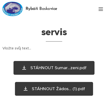
Ry
báři
Bosko
vice
servis
Vložte svůj text...
STÁHNOUT Sumar...zeni.pdf
STÁHNOUT Žádos... (1).pdf