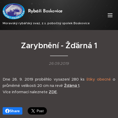
Ry
báři
Bosko
vice
Moravský rybářský svaz, z.s. pobočný spolek Boskovice
Zarybnění - Žďárná 1
26.09.2019
Dne 26. 9. 2019 proběhlo vysazení 280 ks
štiky obecné
o
průměrné velikosti 20 cm na revír
Žďárná 1
.
Více informací naleznete
ZDE
.
Share