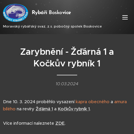
Ry
báři
Bosko
vice
Moravský rybářský svaz, z.s. pobočný spolek Boskovice
Zarybnění - Žďárná 1 a
Kočkův rybník 1
10.03.2024
Dne 10. 3. 2024 proběhlo vysazení
kapra obecného
a
amura
bílého
na revíry
Žďárná 1
a
Kočkův rybník 1
.
Více informací naleznete
ZDE
.