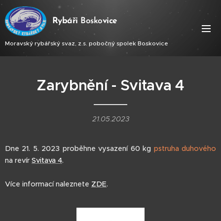
Ry
báři
Bosko
vice
Moravský rybářský svaz, z.s. pobočný spolek Boskovice
Zarybnění - Svitava 4
21.05.2023
Dne 21. 5. 2023 proběhne vysazení 60 kg
pstruha duhového
na revír
Svitava 4
.
Více informací naleznete
ZDE
.