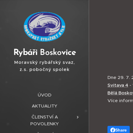
Ry
báři
Bosko
vice
Moravský rybářský svaz,
z.s. pobočný spolek
Boskovice
Dne 29. 7.
Svitava 4
- 
Bělá Bosko
ÚVOD
Více infor
AKTUALITY
ČLENSTVÍ A
POVOLENKY
Share