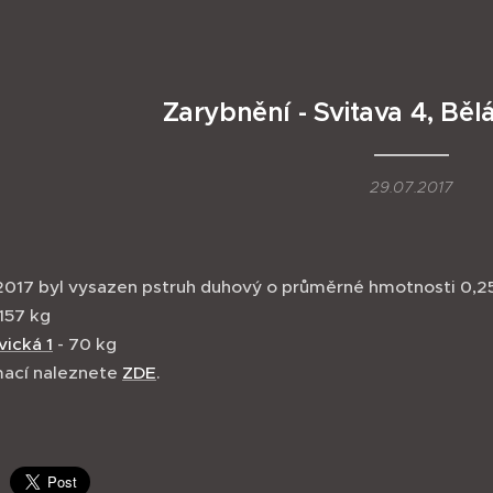
Zarybnění - Svitava 4, Běl
29.07.2017
 2017 byl vysazen pstruh duhový o průměrné hmotnosti 0,25 
157 kg
vická 1
- 70 kg
mací naleznete
ZDE
.