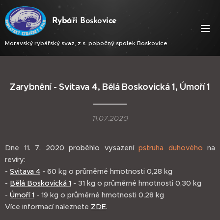
Ry
báři
Bosko
vice
Moravský rybářský svaz, z.s. pobočný spolek Boskovice
Zarybnění - Svitava 4, Bělá Boskovická 1, Úmoří 1
11.07.2020
Dne 11. 7. 2020 proběhlo vysazení
pstruha duhového
na
revíry:
-
Svitava 4
- 60 kg o průměrné hmotnosti 0,28 kg
-
Bělá Boskovická 1
- 31 kg o průměrné hmotnosti 0,30 kg
-
Úmoří 1
- 19 kg o průměrné hmotnosti 0,28 kg
Více informací naleznete
ZDE
.