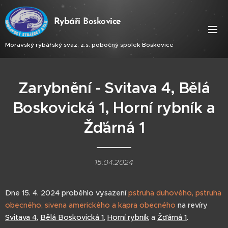
Ry
báři
Bosko
vice
Moravský rybářský svaz, z.s. pobočný spolek Boskovice
Zarybnění - Svitava 4, Bělá
Boskovická 1, Horní rybník a
Žďárná 1
15.04.2024
Dne 15. 4. 2024 proběhlo vysazení
pstruha duhového, pstruha
obecného, sivena amerického a kapra obecného
na revíry
Svitava 4
,
Bělá Boskovická 1
,
Horní rybník
a
Žďárná 1
.