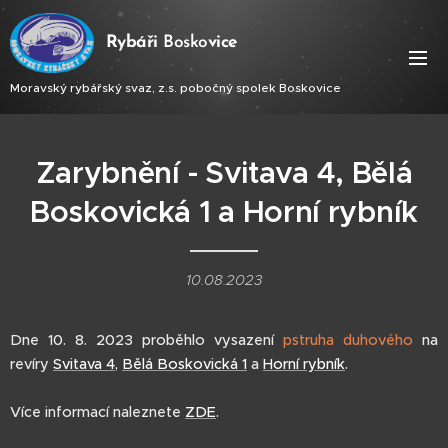
Ry
báři
Bosko
vice
Moravský rybářský svaz, z.s. pobočný spolek Boskovice
Zarybnění - Svitava 4, Bělá
Boskovická 1 a Horní rybník
10.08.2023
Dne 10. 8. 2023 proběhlo vysazení
pstruha duhového
na
revíry
Svitava 4
,
Bělá Boskovická 1
a
Horní rybník
.
Více informací naleznete
ZDE
.