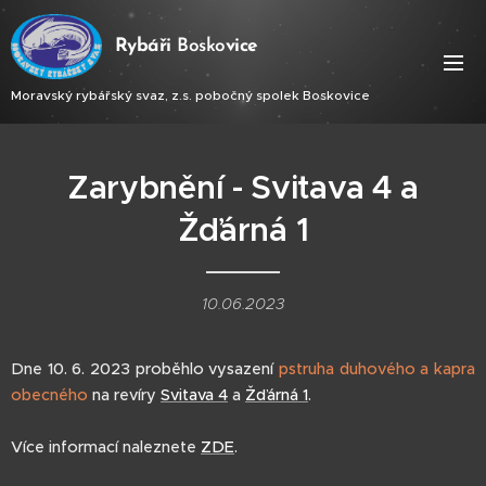
Ry
báři
Bosko
vice
Moravský rybářský svaz, z.s. pobočný spolek Boskovice
Zarybnění - Svitava 4 a
Žďárná 1
10.06.2023
Dne 10. 6. 2023 proběhlo vysazení
pstruha duhového a kapra
obecného
na revíry
Svitava 4
a
Žďárná 1
.
Více informací naleznete
ZDE
.