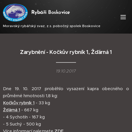
Ry
báři
Bosko
vice
Moravský rybářský svaz, z.s. pobočný spolek Boskovice
Zarybnění - Kočkův rybník 1, Žďárná 1
19.10.2017
Dne 19. 10. 2017 proběhlo vysazení kapra obecného o
průměrné hmotnosti 1,8 kg:
Kočkův rybník 1
- 33 kg
Žďárná 1
- 667 kg
- 4 Sychotín - 167 kg
- 5 Suchý - 500 kg
Více informací naleznete
ZDE
.