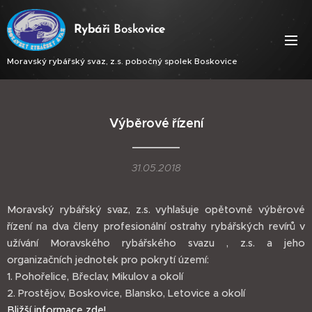
Ry
báři
Bosko
vice
Moravský rybářský svaz, z.s. pobočný spolek Boskovice
Výběrové řízení
31.05.2018
Moravský rybářský svaz, z.s. vyhlašuje opětovně výběrové
řízení na dva členy profesionální ostrahy rybářských revírů v
užívání Moravského rybářského svazu , z.s. a jeho
organizačních jednotek pro pokrytí území:
1. Pohořelice, Břeclav, Mikulov a okolí
2. Prostějov, Boskovice, Blansko, Letovice a okolí
Bližší informace zde!