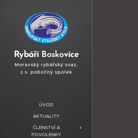
Ry
báři
Bosko
vice
Moravský rybářský svaz,
z.s. pobočný spolek
Boskovice
ÚVOD
AKTUALITY
ČLENSTVÍ A
POVOLENKY