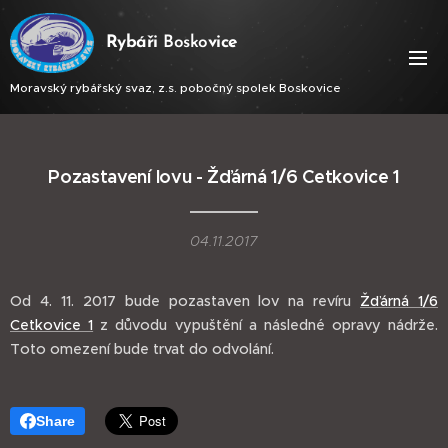
Ry
báři
Bosko
vice
Moravský rybářský svaz, z.s. pobočný spolek Boskovice
Pozastavení lovu - Žďárná 1/6 Cetkovice 1
04.11.2017
Od 4. 11. 2017 bude pozastaven lov na revíru
Žďárná 1/6
Cetkovice 1
z důvodu vypuštění a následné opravy nádrže.
Toto omezení bude trvat do odvolání.
Share