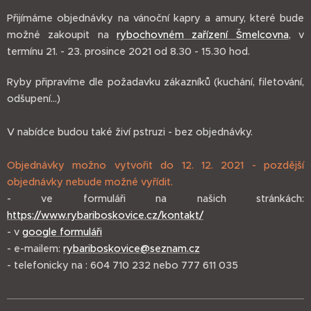
Přijímáme objednávky na vánoční kapry a amury, které bude
možné zakoupit na
rybochovném zařízení Šmelcovna
, v
termínu 21. - 23. prosince 2021 od 8.30 - 15.30 hod.
Ryby připravíme dle požadavku zákazníků (kuchání, filetování,
odšupení...)
V nabídce budou také živí pstruzi - bez objednávky.
Objednávky možno vytvořit do 12. 12. 2021 - pozdější
objednávky nebude možné vyřídit.
- ve formuláři na našich stránkách:
https://www.rybariboskovice.cz/kontakt/
- v
google formuláři
- e-mailem:
rybariboskovice@seznam.cz
- telefonicky na : 604 710 232 nebo 777 611 035