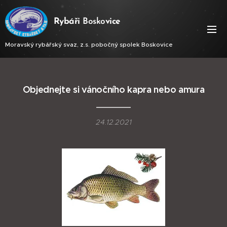
Ry
báři
Bosko
vice
Moravský rybářský svaz, z.s. pobočný spolek Boskovice
Objednejte si vánočního kapra nebo amura
24.12.2021