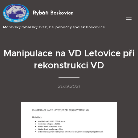
Ry
báři
Bosko
vice
Moravský rybářský svaz, z.s. pobočný spolek Boskovice
Manipulace na VD Letovice při
rekonstrukci VD
21.09.2021