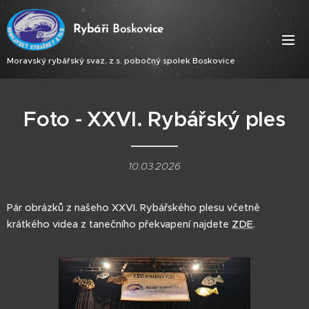
Ry
báři
Bosko
vice
Moravský rybářský svaz, z.s. pobočný spolek Boskovice
Foto - XXVI. Rybářský ples
10.03.2026
Pár obrázků z našeho XXVI. Rybářského plesu včetně
krátkého videa z tanečního překvapení najdete
ZDE
.