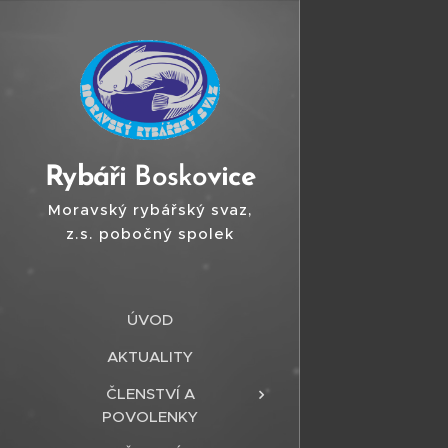
Ry
báři
Bosko
vice
Moravský rybářský svaz,
z.s. pobočný spolek
Boskovice
ÚVOD
AKTUALITY
ČLENSTVÍ A
POVOLENKY