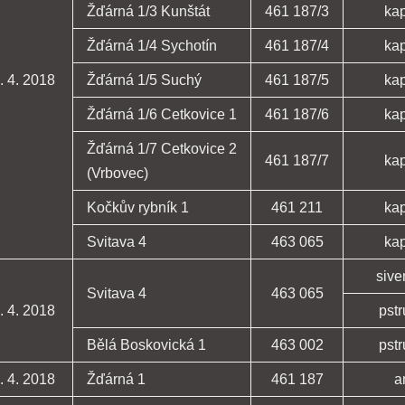
Žďárná 1/3 Kunštát
461 187/3
ka
Žďárná 1/4 Sychotín
461 187/4
ka
. 4. 2018
Žďárná 1/5 Suchý
461 187/5
ka
Žďárná 1/6 Cetkovice 1
461 187/6
ka
Žďárná 1/7 Cetkovice 2
461 187/7
ka
(Vrbovec)
Kočkův rybník 1
461 211
ka
Svitava 4
463 065
ka
sive
Svitava 4
463 065
. 4. 2018
pst
Bělá Boskovická 1
463 002
pst
. 4. 2018
Žďárná 1
461 187
a