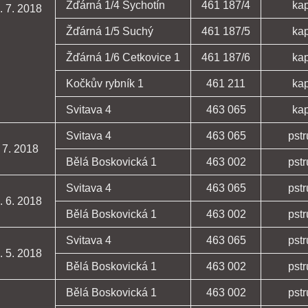
Žďárná 1/4 Sychotín
461 187/4
ka
. 7. 2018
Žďárná 1/5 Suchý
461 187/5
ka
Žďárná 1/6 Cetkovice 1
461 187/6
ka
Kočkův rybník 1
461 211
ka
Svitava 4
463 065
ka
Svitava 4
463 065
pst
 7. 2018
Bělá Boskovická 1
463 002
pst
Svitava 4
463 065
pst
. 6. 2018
Bělá Boskovická 1
463 002
pst
Svitava 4
463 065
pst
. 5. 2018
Bělá Boskovická 1
463 002
pst
Bělá Boskovická 1
463 002
pst