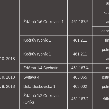
a
ka
Žďárná 1/6 Cetkovice 1
461 187/6
a
can
Kočkův rybník 1
461 211
lí
pst
Kočkův rybník 1
461 211
 10. 2018
a
Žďárná 1/4 Sychotín
461 187/4
a
. 9. 2018
Svitava 4
463 065
pst
. 9. 2018
Bělá Boskovická 1
463 002
pst
Žďárná 1/2 Cetkovice I
461 187/2
šti
(Orlík)