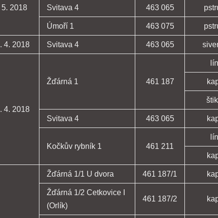
 5. 2018
Svitava 4
463 065
pst
Úmoří 1
463 075
pst
. 4. 2018
Svitava 4
463 065
sive
lí
Žďárná 1
461 187
ka
šti
. 4. 2018
Svitava 4
463 065
ka
lí
Kočkův rybník 1
461 211
ka
Žďárná 1/1 U dvora
461 187/1
ka
Žďárná 1/2 Cetkovice I
461 187/2
ka
(Orlík)