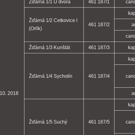
Žďárná 1/1 U dvora
461 187/1
can
ka
Žďárná 1/2 Cetkovice I
461 187/2
a
(Orlík)
can
Žďárná 1/3 Kunštát
461 187/3
ka
ka
Žďárná 1/4 Sychotín
461 187/4
can
 10. 2018
a
ka
Žďárná 1/5 Suchý
461 187/5
can