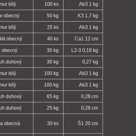
mur bílý
100 ks
Ab3 1 kg
pr obecný
50 kg
K3 1,7 kg
mur bílý
25 ks
Ab3 1 kg
dát obecný
40 ks
Ca1 12 cm
n obecný
30 kg
L2-3 0,18 kg
ruh duhový
30 kg
0,27 kg
mur bílý
100 kg
Ab3 1 kg
mur bílý
100 kg
Ab3 1 kg
ruh duhový
65 kg
0,28 cm
ruh duhový
25 kg
0,28 cm
ka obecná
30 ks
Š1 20 cm