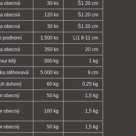
ka obecná
30 ks
Š1 20 cm
ka obecná
120 ks
Š1 20 cm
ka obecná
30 ks
Š1 20 cm
n podhorní
1.500 ks
Li1 8-11 cm
ka obecná
350 ks
20 cm
mur bílý
300 kg
1 kg
tka stěhovavá
5 000 ks
9 cm
ruh duhový
60 kg
0,25 kg
pr obecný
50 kg
1,5 kg
pr obecný
100 kg
1,5 kg
pr obecný
50 kg
1,5 kg