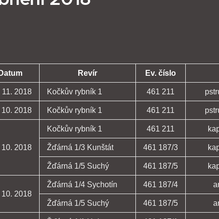
Datum
Revír
Ev. číslo
 11. 2018
Kočkův rybník 1
461 211
pst
 10. 2018
Kočkův rybník 1
461 211
pst
Kočkův rybník 1
461 211
ka
 10. 2018
Žďárná 1/3 Kunštát
461 187/3
ka
Žďárná 1/5 Suchý
461 187/5
ka
Žďárná 1/4 Sychotín
461 187/4
a
 10. 2018
Žďárná 1/5 Suchý
461 187/5
a