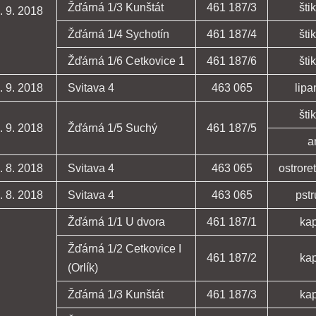
Žďárná 1/3 Kunštát
461 187/3
šti
. 9. 2018
Žďárná 1/4 Sychotín
461 187/4
šti
Žďárná 1/6 Cetkovice 1
461 187/6
šti
. 9. 2018
Svitava 4
463 065
lipa
šti
. 9. 2018
Žďárná 1/5 Suchý
461 187/5
a
. 8. 2018
Svitava 4
463 065
ostrore
. 8. 2018
Svitava 4
463 065
pst
Žďárná 1/1 U dvora
461 187/1
ka
Žďárná 1/2 Cetkovice I
461 187/2
ka
(Orlík)
Žďárná 1/3 Kunštát
461 187/3
ka