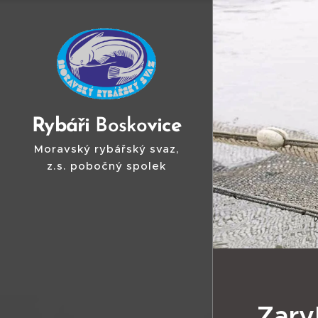
Ry
báři
Bosko
vice
Moravský rybářský svaz,
z.s. pobočný spolek
Boskovice
Zary