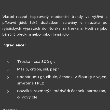
Vlastní recept inspirovaný moderními trendy ve výživě a
přípravě jídel, také dostatkem suroviny v mrazáku po
rybářských výpravách do Norska za treskami. Hodí se jako
báječný předkrm nebo i jako hlavní jídlo.
Ingredience:
Treska - cca 800 gr.
Máslo, citron, sůl, pepř
Špenát 350 gr, cibule, česnek, 2 žloutky z vejce,
smetana 1 PLž
Bazalka, rozmarýn, mědvědí česnek, parmazán,
olivový olej