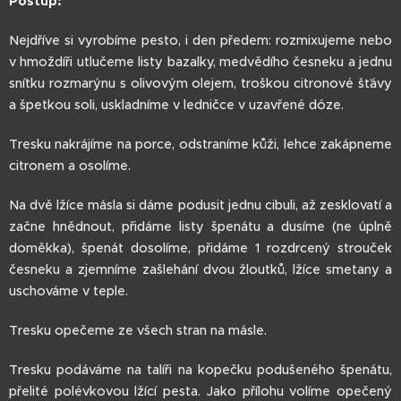
Postup:
Nejdříve si vyrobíme pesto, i den předem: rozmixujeme nebo
v hmoždíři utlučeme listy bazalky, medvědího česneku a jednu
snítku rozmarýnu s olivovým olejem, troškou citronové šťávy
a špetkou soli, uskladníme v ledničce v uzavřené dóze.
Tresku nakrájíme na porce, odstraníme kůži, lehce zakápneme
citronem a osolíme.
Na dvě lžíce másla si dáme podusit jednu cibuli, až zesklovatí a
začne hnědnout, přidáme listy špenátu a dusíme (ne úplně
doměkka), špenát dosolíme, přidáme 1 rozdrcený strouček
česneku a zjemníme zašlehání dvou žloutků, lžíce smetany a
uschováme v teple.
Tresku opečeme ze všech stran na másle.
Tresku podáváme na talíři na kopečku podušeného špenátu,
přelité polévkovou lžící pesta. Jako přílohu volíme opečený