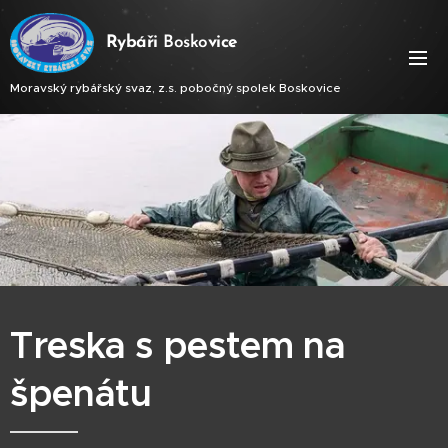
Ry
báři
Bosko
vice
Moravský rybářský svaz, z.s. pobočný spolek Boskovice
Treska s pestem na
špenátu