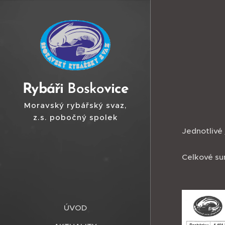
Ry
báři
Bosko
vice
Moravský rybářský svaz,
z.s. pobočný spolek
Boskovice
Jednotlivé
Celkové su
ÚVOD