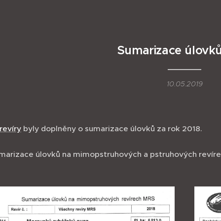
Sumarizace úlovk
10.05.2019
revíry
byly doplněny o sumarizace úlovků za rok 2018.
marizace úlovků na mimopstruhových a pstruhových revíre