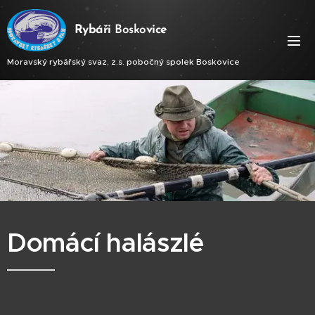
Ry
báři
Bosko
vice
Moravský rybářský svaz, z.s. pobočný spolek Boskovice
Domácí halászlé