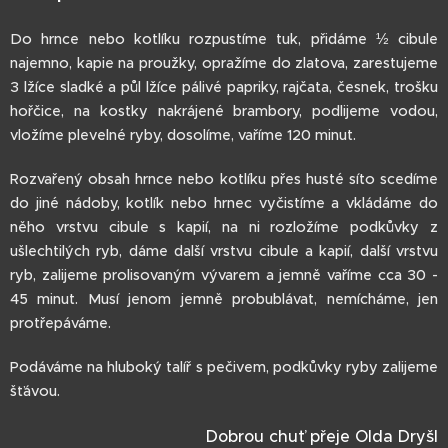
Do hrnce nebo kotlíku rozpustíme tuk, přidáme ½ cibule
najemno, kapie na proužky, opražíme do zlatova, zarestujeme
3 lžíce sladké a půl lžíce pálivé papriky, rajčata, česnek, trošku
hořčice, na kostky nakrájené brambory, podlijeme vodou,
vložíme plevelné ryby, dosolíme, vaříme 120 minut.
Rozvařený obsah hrnce nebo kotlíku přes husté síto scedíme
do jiné nádoby, kotlík nebo hrnec vyčistíme a vkládáme do
něho vrstvu cibule s kapií, na ni rozložíme podkůvky z
ušlechtilých ryb, dáme další vrstvu cibule a kapií, další vrstvu
ryb, zalijeme prolisovaným vývarem a jemně vaříme cca 30 -
45 minut. Musí jenom jemně probublávat, nemícháme, jen
protřepáváme.
Podáváme na hluboký talíř s pečivem, podkůvky ryby zalijeme
šťávou.
Dobrou chuť přeje Olda Dryšl