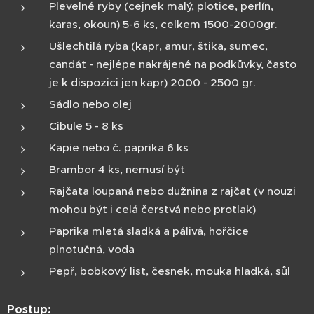
Plevelné ryby (cejnek malý, plotice, perlín,
karas, okoun) 5-6 ks, celkem 1500-2000gr.
Ušlechtilá ryba (kapr, amur, štika, sumec,
candát - nejlépe nakrájené na podkůvky, často
je k dispozici jen kapr) 2000 - 2500 gr.
Sádlo nebo olej
Cibule 5 - 8 ks
Kapie nebo č. paprika 6 ks
Brambor 4 ks, nemusí být
Rajčata loupaná nebo dužnina z rajčat (v nouzi
mohou být i celá čerstvá nebo protlak)
Paprika mletá sladká a pálivá, hořčice
plnotučná, voda
Pepř, bobkový list, česnek, mouka hladká, sůl
Postup: